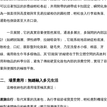
可以沿著預設的折疊線輕松卷起，并用附帶的綁帶或卡扣固定，瞬間化身
為一個直徑與高度都與常見易拉罐相仿的圓柱體，輕松放入行李箱角落、
通勤包側袋甚至大衣口袋。
一旦展開，它的真實容量便豁然展現。通過多層次、多隔間的內部設
計（如網狀隔層、彈性綁帶、拉鏈暗袋等），它能系統地容納從粉底液、
散粉盒、口紅、眼影盤到化妝刷、睫毛夾、乃至洗發水小樣、棉簽、牙
線、備用衛生巾等多樣物品。其“巨能裝”的秘密在于對立體空間的高效利
用和物品的科學分區，避免了傳統硬質化妝包內部的浪費空間，實現了容
量與便攜性的極致平衡。
二、 場景應用：無縫融入多元生活
這種收納包的適用場景極其廣泛：
差旅出行
：取代笨重的洗漱包，為行李箱節省寶貴空間，輕松應對機場安
檢對液體物品的檢查要求（獨立隔層便于取出）。