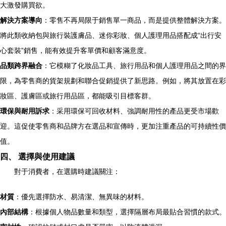
大激發購買欲。
解決方案導向
：零售不再局限于銷售單一商品，而是提供整體解決方案。
將此類收納包與旅行裝護膚品、迷你彩妝、個人護理用品搭配成“出行安
心套裝”銷售，能有效提升客單價和顧客滿意度。
品類跨界融合
：它模糊了化妝品工具、旅行用品和個人護理用品之間的界
限，為零售商的貨架規劃和聯合促銷提供了新思路。例如，將其放置在彩
妝區、護膚區或旅行用品區，都能吸引目標客群。
環保與耐用訴求
：采用環保可回收材料、強調耐用性的產品更受市場歡
迎。這促使零售商和品牌方在選品和宣傳時，更加注重產品的可持續性價
值。
四、 選擇與使用建議
對于消費者，在選購時建議關注：
材質
：優先選擇防水、易清潔、無異味的材料。
內部結構
：根據個人物品數量和類型，選擇隔層布局最貼合習慣的款式。