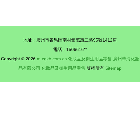
品 化妝品
產品全解析
修圖練習的
跨越時光的
進階指南
韓方護膚之
美
地址：廣州市番禺區南村鎮萬惠二路95號1412房
電話：1506616**
Copyright © 2026
m.cgkb.com.cn
化妝品及衛生用品零售
廣州華海化妝
品有限公司
化妝品及衛生用品零售
版權所有
Sitemap