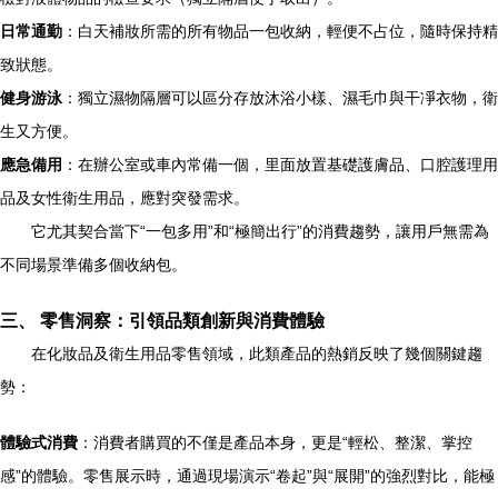
日常通勤
：白天補妝所需的所有物品一包收納，輕便不占位，隨時保持精
致狀態。
健身游泳
：獨立濕物隔層可以區分存放沐浴小樣、濕毛巾與干凈衣物，衛
生又方便。
應急備用
：在辦公室或車內常備一個，里面放置基礎護膚品、口腔護理用
品及女性衛生用品，應對突發需求。
它尤其契合當下“一包多用”和“極簡出行”的消費趨勢，讓用戶無需為
不同場景準備多個收納包。
三、 零售洞察：引領品類創新與消費體驗
在化妝品及衛生用品零售領域，此類產品的熱銷反映了幾個關鍵趨
勢：
體驗式消費
：消費者購買的不僅是產品本身，更是“輕松、整潔、掌控
感”的體驗。零售展示時，通過現場演示“卷起”與“展開”的強烈對比，能極