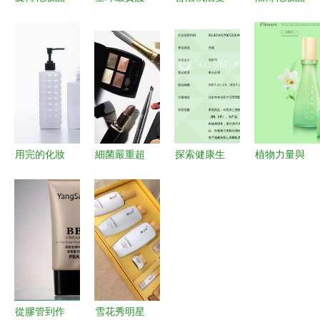
收納盒梳妝
膚品排行揭
管齊下 點
及衛生用品
臺口紅筆刷
曉 澳洲
亮兒童用妝
零售紅黑榜
桌面置物架
NLAB位居
安全之路
兩家單位被
子衛生間亞
榜首，顛覆
立案查處
克力塑料大
奢華護膚新
定義
用完的化妝
細菌嚴重超
探索健康生
植物力量與
品瓶子先別
標！快來看
活 北京太
視覺詩意
扔，幾步改
看哪些韓國
和保興大藥
MR濤在
造就能在衛
化妝品碰不
房的化妝品
Zcool上發
生間配出新
得
與衛生用品
布的植物護
精彩
零售之道
膚包裝設計
賞析
從膠管到作
雪花秀明星