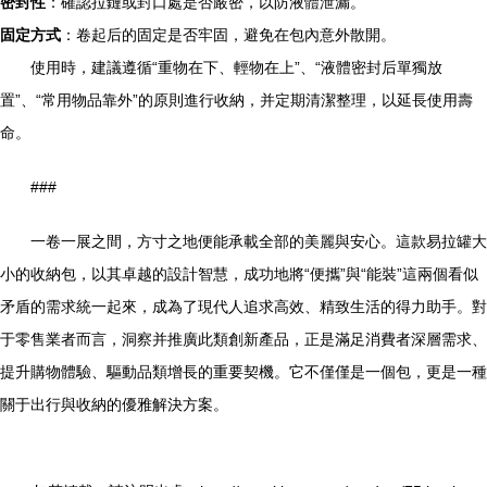
密封性
：確認拉鏈或封口處是否嚴密，以防液體泄漏。
固定方式
：卷起后的固定是否牢固，避免在包內意外散開。
使用時，建議遵循“重物在下、輕物在上”、“液體密封后單獨放
置”、“常用物品靠外”的原則進行收納，并定期清潔整理，以延長使用壽
命。
###
一卷一展之間，方寸之地便能承載全部的美麗與安心。這款易拉罐大
小的收納包，以其卓越的設計智慧，成功地將“便攜”與“能裝”這兩個看似
矛盾的需求統一起來，成為了現代人追求高效、精致生活的得力助手。對
于零售業者而言，洞察并推廣此類創新產品，正是滿足消費者深層需求、
提升購物體驗、驅動品類增長的重要契機。它不僅僅是一個包，更是一種
關于出行與收納的優雅解決方案。