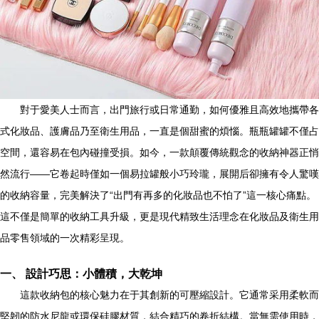
對于愛美人士而言，出門旅行或日常通勤，如何優雅且高效地攜帶各
式化妝品、護膚品乃至衛生用品，一直是個甜蜜的煩惱。瓶瓶罐罐不僅占
空間，還容易在包內碰撞受損。如今，一款顛覆傳統觀念的收納神器正悄
然流行——它卷起時僅如一個易拉罐般小巧玲瓏，展開后卻擁有令人驚嘆
的收納容量，完美解決了“出門有再多的化妝品也不怕了”這一核心痛點。
這不僅是簡單的收納工具升級，更是現代精致生活理念在化妝品及衛生用
品零售領域的一次精彩呈現。
一、 設計巧思：小體積，大乾坤
這款收納包的核心魅力在于其創新的可壓縮設計。它通常采用柔軟而
堅韌的防水尼龍或環保硅膠材質，結合精巧的卷折結構。當無需使用時，