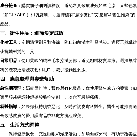
成分檢查
：購買前仔細閱讀標簽，避免常見致敏成分如羊毛脂、某些色素
（如CI 77491）和防腐劑。可選擇標有“濕疹友好”或“皮膚科醫生推薦”的
產品。
三、衛生用品：細節決定成敗
化妝工具
：定期清潔刷具和海綿，防止細菌滋生引發感染。選擇天然纖維
或抗菌材質的工具。
日常用品
：使用柔軟的純棉毛巾擦拭臉部，避免粗糙材質摩擦。選擇無香
料的洗衣液清洗枕套和毛巾，減少接觸性刺激。
四、應急處理與專業幫助
急性期護理
：濕疹發作時，暫停所有化妝品，僅使用醫生處方的藥膏（如
類固醇或鈣調神經磷酸酶抑制劑）。冷敷可緩解瘙癢。
就醫指導
：如果癥狀持續或惡化，及時咨詢皮膚科醫生。醫生可能推薦適
合敏感皮膚的醫用護膚品或非處方抗組胺藥。
五、生活方式調整
保持健康飲食、充足睡眠和減壓活動，如瑜伽或冥想，有助于改善皮