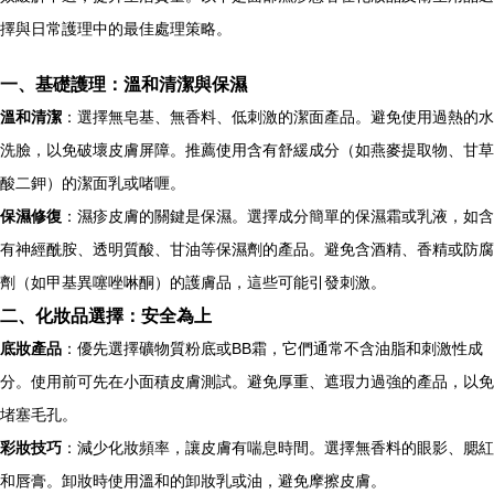
擇與日常護理中的最佳處理策略。
一、基礎護理：溫和清潔與保濕
溫和清潔
：選擇無皂基、無香料、低刺激的潔面產品。避免使用過熱的水
洗臉，以免破壞皮膚屏障。推薦使用含有舒緩成分（如燕麥提取物、甘草
酸二鉀）的潔面乳或啫喱。
保濕修復
：濕疹皮膚的關鍵是保濕。選擇成分簡單的保濕霜或乳液，如含
有神經酰胺、透明質酸、甘油等保濕劑的產品。避免含酒精、香精或防腐
劑（如甲基異噻唑啉酮）的護膚品，這些可能引發刺激。
二、化妝品選擇：安全為上
底妝產品
：優先選擇礦物質粉底或BB霜，它們通常不含油脂和刺激性成
分。使用前可先在小面積皮膚測試。避免厚重、遮瑕力過強的產品，以免
堵塞毛孔。
彩妝技巧
：減少化妝頻率，讓皮膚有喘息時間。選擇無香料的眼影、腮紅
和唇膏。卸妝時使用溫和的卸妝乳或油，避免摩擦皮膚。