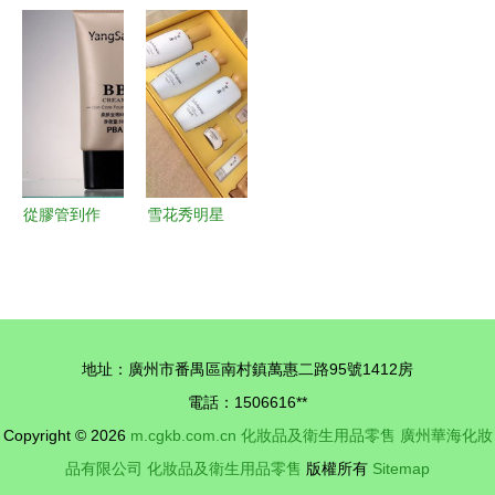
品瓶子先別
標！快來看
活 北京太
視覺詩意
扔，幾步改
看哪些韓國
和保興大藥
MR濤在
造就能在衛
化妝品碰不
房的化妝品
Zcool上發
生間配出新
得
與衛生用品
布的植物護
精彩
零售之道
膚包裝設計
賞析
從膠管到作
雪花秀明星
品 化妝品
產品全解析
修圖練習的
跨越時光的
進階指南
韓方護膚之
美
地址：廣州市番禺區南村鎮萬惠二路95號1412房
電話：1506616**
Copyright © 2026
m.cgkb.com.cn
化妝品及衛生用品零售
廣州華海化妝
品有限公司
化妝品及衛生用品零售
版權所有
Sitemap