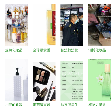
旋轉化妝品
全球最貴護
普法執法雙
淄博化妝品
收納盒梳妝
膚品排行揭
管齊下 點
及衛生用品
臺口紅筆刷
曉 澳洲
亮兒童用妝
零售紅黑榜
桌面置物架
NLAB位居
安全之路
兩家單位被
子衛生間亞
榜首，顛覆
立案查處
克力塑料大
奢華護膚新
定義
用完的化妝
細菌嚴重超
探索健康生
植物力量與