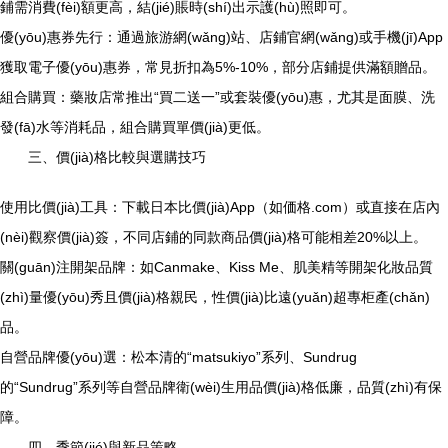
鋪需消費(fèi)額更高，結(jié)賬時(shí)出示護(hù)照即可。
優(yōu)惠券先行：通過旅游網(wǎng)站、店鋪官網(wǎng)或手機(jī)App
獲取電子優(yōu)惠券，常見折扣為5%-10%，部分店鋪提供滿額贈品。
組合購買：藥妝店常推出“買二送一”或套裝優(yōu)惠，尤其是面膜、洗
發(fā)水等消耗品，組合購買單價(jià)更低。
三、價(jià)格比較與選購技巧
使用比價(jià)工具：下載日本比價(jià)App（如価格.com）或直接在店內
(nèi)觀察價(jià)簽，不同店鋪的同款商品價(jià)格可能相差20%以上。
關(guān)注開架品牌：如Canmake、Kiss Me、肌美精等開架化妝品質
(zhì)量優(yōu)秀且價(jià)格親民，性價(jià)比遠(yuǎn)超專柜產(chǎn)
品。
自營品牌優(yōu)選：松本清的“matsukiyo”系列、Sundrug
的“Sundrug”系列等自營品牌衛(wèi)生用品價(jià)格低廉，品質(zhì)有保
障。
四、季節(jié)與新品策略