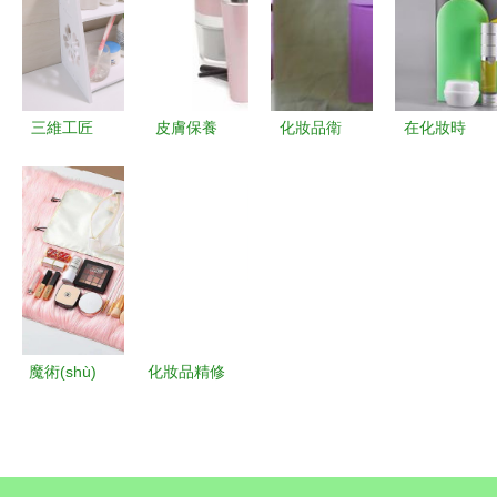
勤快還是用
(wèi)生用
市場主導
品矢量圖
對更重要
品零售市場
(dǎo)力量
零售美學
的發(fā)展
(xué)與實
與機(jī)遇
(shí)用性的
三維工匠
皮膚保養
化妝品衛
在化妝時
融合
專業(yè)零
(yǎng)最
(wèi)生規
(shí)代，面
售引領
怕“過度” 你
(guī)范 從
部濕疹的最
(lǐng)浴室
中招了嗎？
生產(chǎn)
佳處理方法
用品、化妝
到零售的安
與產(chǎn)
品與衛
全守護(hù)
品選擇指南
(wèi)生用
品新潮流
魔術(shù)
化妝品精修
收納，輕松
圖 零售市
出行 易拉
場的視覺引
罐大小的收
擎與衛