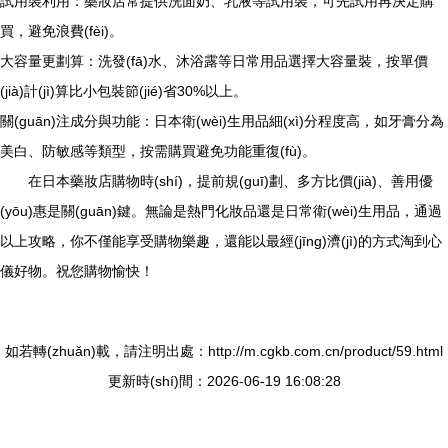
試用裝利用：藥妝店常提供洗面奶、乳液等試用裝，可先試用再決定購
買，避免浪費(fèi)。
大容量更劃算：洗發(fā)水、沐浴露等日常用品選擇大容量裝，按單價
(jià)計(jì)算比小包裝節(jié)省30%以上。
關(guān)注成分與功能：日本衛(wèi)生用品細(xì)分程度高，如牙膏分為
美白、防敏感等類型，按需購買避免功能重復(fù)。
在日本藥妝店購物時(shí)，提前規(guī)劃、多方比價(jià)、善用優
(yōu)惠是關(guān)鍵。無論是熱門化妝品還是日常衛(wèi)生用品，通過
以上攻略，你不僅能享受購物樂趣，還能以最經(jīng)濟(jì)的方式淘到心
儀好物。祝您購物愉快！
如若轉(zhuǎn)載，請注明出處：http://m.cgkb.com.cn/product/59.html
更新時(shí)間：2026-06-19 16:08:28