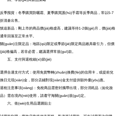
反季囤貨：冬季購買防曬霜、夏季購買護(hù)手霜等反季商品，常以5-7
折清倉出售。
慎追新品：剛上市的商品價(jià)格虛高，建議等待1-2個(gè)月，價(jià)格
通常回落至正常水平。
關(guān)注限定品：地區(qū)限定或季節(jié)限定商品雖具吸引力，但價
(jià)格偏高，若非必需，建議選擇常規(guī)款。
五、支付與退稅細(xì)節(jié)
選擇合適支付方式：使用免貨幣轉(zhuǎn)換費(fèi)的信用卡，或提前兌
換日元現(xiàn)金，部分店鋪對現(xiàn)金支付提供額外優(yōu)惠。
退稅注意事項(xiàng)：免稅商品需密封攜帶出境，部分消耗品（如化妝
品）需在境內(nèi)使用，請遵守海關(guān)規(guī)定。
六、衛(wèi)生用品選購貼士