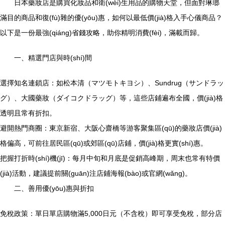
日本藥妝店是購買化妝品和衛(wèi)生用品的購物天堂，但面對琳瑯
滿目的商品和復(fù)雜的優(yōu)惠，如何以最低價(jià)格入手心儀商品？
以下是一份最強(qiáng)省錢攻略，助你精明消費(fèi)，滿載而歸。
一、精選門店與時(shí)間
選擇知名連鎖店：如松本清（マツモトキヨシ）、Sundrug（サンドラッ
グ）、大國藥妝（ダイコクドラッグ）等，這些店鋪遍布全國，價(jià)格
透明且常有折扣。
避開熱門商圈：東京新宿、大阪心齋橋等游客聚集區(qū)的藥妝店價(jià)
格偏高，可前往居民區(qū)或郊區(qū)店鋪，價(jià)格更實(shí)惠。
把握打折時(shí)機(jī)：每月中旬和月底是促銷高峰期，周末也常有特價
(jià)活動，建議提前關(guān)注店鋪海報(bào)或官網(wǎng)。
二、善用優(yōu)惠與折扣
免稅政策：單日單店購物滿5,000日元（不含稅）即可享受免稅，部分店