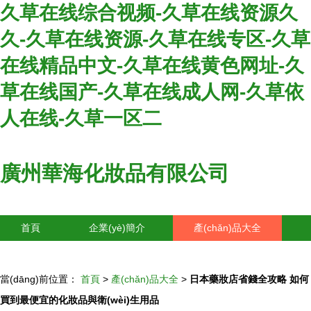
久草在线综合视频-久草在线资源久
久-久草在线资源-久草在线专区-久草
在线精品中文-久草在线黄色网址-久
草在线国产-久草在线成人网-久草依
人在线-久草一区二
廣州華海化妝品有限公司
首頁
企業(yè)簡介
產(chǎn)品大全
聯(lián)系我們
企業(yè)信息
訪客留言
當(dāng)前位置：
首頁
>
產(chǎn)品大全
>
日本藥妝店省錢全攻略 如何
買到最便宜的化妝品與衛(wèi)生用品