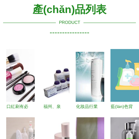
產(chǎn)品列表
PRODUCT
----------------
口紅刷有必
福州、泉
化妝品行業
藍(lán)色背
要每次使用
州、漳州
(yè)銷售突
景下的浴室
完后就立即
閩三角化妝
破千億，護
衛(wèi)生
清洗嗎？用
品與衛
(hù)膚品成
配件與化妝