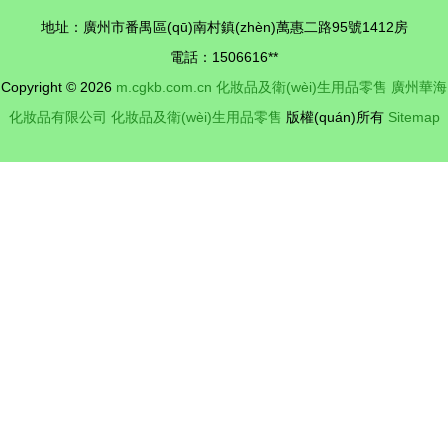
納包如何裝
(wèi)生新
地址：廣州市番禺區(qū)南村鎮(zhèn)萬惠二路95號1412房
下你的精致
挑戰(zhàn)
電話：1506616**
生活
Copyright © 2026
m.cgkb.com.cn
化妝品及衛(wèi)生用品零售
廣州華海
化妝品有限公司
化妝品及衛(wèi)生用品零售
版權(quán)所有
Sitemap